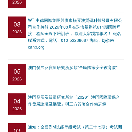
2026
WTI中德國際集團與廣東橫琴澳質研科技發展有限公
08
司合作將於 2026年08月在珠海舉辦第614期國際焊
2026
接工程師全線下培訓班， 歡迎大家踴躍報名！ 報名
聯系方式：電話：010-52238087 郵箱：bj@iiw-
canb.org
澳門發展及質量研究所參觀“全民國家安全教育展”
05
2026
澳門發展及質量研究所於「2026年澳門國際環保合
04
作發展論壇及展覽」與三方簽署合作備忘錄
2026
通知：全國BIM技能等級考試（第二十七期）考試開
03